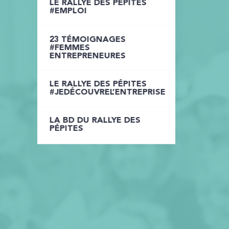
LE RALLYE DES PÉPITES
LE RALLYE DES PÉPITES
#EMPLOI
INTRA-ENTREPRISE
23 TÉMOIGNAGES
LE RALLYE DES PÉPITES
#FEMMES
JOB DATING
ENTREPRENEURES
LE RALLYE DES PÉPITES
LE RALLYE DES PÉPITES
ETUDIANTS
#JEDÉCOUVREL’ENTREPRISE
LA BD DU RALLYE DES
LA BD DU RALLYE DES
PÉPITES
PÉPITES