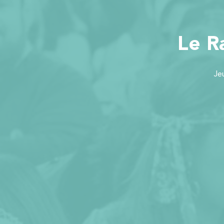
Le R
Je