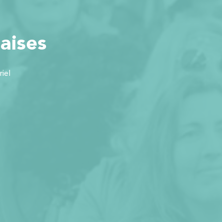
aises
iel