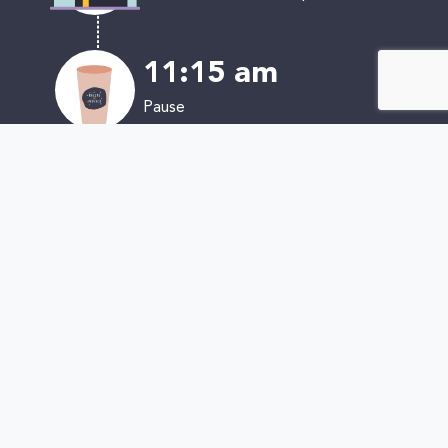
11:15 am
Pause
11:30 am
Découverte de l'entreprise 3
12:15 pm
Pause déjeuner
14:00 pm