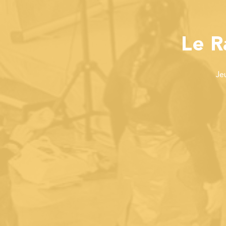
Le R
Je