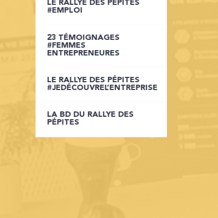
LE RALLYE DES PÉPITES
LE RALLYE DES PÉPITES
#EMPLOI
INTRA-ENTREPRISE
23 TÉMOIGNAGES
LE RALLYE DES PÉPITES
#FEMMES
JOB DATING
ENTREPRENEURES
LE RALLYE DES PÉPITES
LE RALLYE DES PÉPITES
ETUDIANTS
#JEDÉCOUVREL’ENTREPRISE
LA BD DU RALLYE DES
LA BD DU RALLYE DES
PÉPITES
PÉPITES