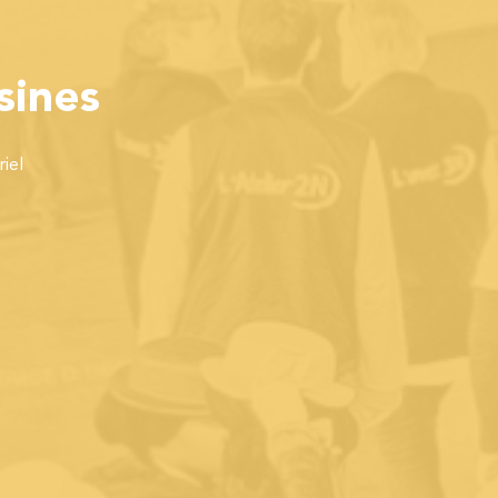
sines
iel