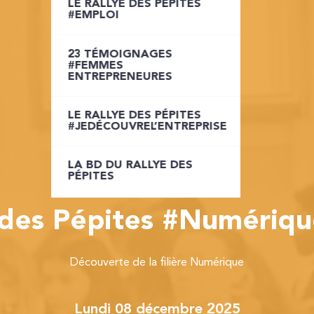
LE RALLYE DES PÉPITES
LE RALLYE DES PÉPITES
#EMPLOI
INTRA-ENTREPRISE
23 TÉMOIGNAGES
LE RALLYE DES PÉPITES
#FEMMES
JOB DATING
ENTREPRENEURES
LE RALLYE DES PÉPITES
LE RALLYE DES PÉPITES
ETUDIANTS
#JEDÉCOUVREL’ENTREPRISE
LA BD DU RALLYE DES
LA BD DU RALLYE DES
PÉPITES
PÉPITES
 des Pépites #Numériq
Découverte de la filière Numérique
lundi 08 décembre 2025