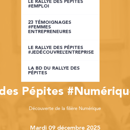
LE RALLYE DES PÉPITES
LE RALLYE DES PÉPITES
#EMPLOI
INTRA-ENTREPRISE
23 TÉMOIGNAGES
LE RALLYE DES PÉPITES
#FEMMES
JOB DATING
ENTREPRENEURES
LE RALLYE DES PÉPITES
LE RALLYE DES PÉPITES
ETUDIANTS
#JEDÉCOUVREL’ENTREPRISE
LA BD DU RALLYE DES
LA BD DU RALLYE DES
PÉPITES
PÉPITES
 des Pépites #Numériq
Découverte de la filière Numérique
mardi 09 décembre 2025