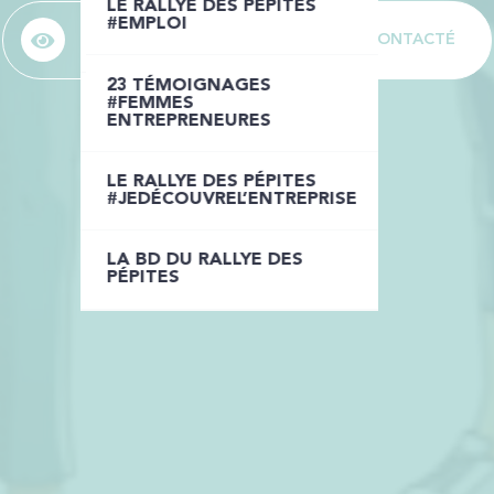
LE RALLYE DES PÉPITES
LE RALLYE DES PÉPITES
#EMPLOI
LE CONCEPT
ÊTRE RECONTACTÉ
INTRA-ENTREPRISE
23 TÉMOIGNAGES
LE RALLYE DES PÉPITES
#FEMMES
JOB DATING
ENTREPRENEURES
LE RALLYE DES PÉPITES
LE RALLYE DES PÉPITES
ETUDIANTS
#JEDÉCOUVREL’ENTREPRISE
LA BD DU RALLYE DES
LA BD DU RALLYE DES
PÉPITES
PÉPITES