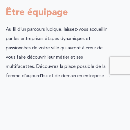
Être équipage
Au fil d’un parcours ludique, laissez-vous accueillir
par les entreprises étapes dynamiques et
passionnées de votre ville qui auront à cœur de
vous faire découvrir leur métier et ses
multifacettes. Découvrez la place possible de la
femme d’aujourd’hui et de demain en entreprise …
et gagnez des points tout au long de votre
parcours.
Composez dès à présent votre équipage entre
amis, en famille ou avec vos collègues. Le Rallye
des Pépites est destiné à TOUS. Aussi nous vous