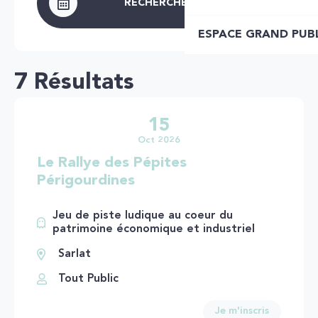
RECHERCHER
ESPACE GRAND PUB
7 Résultats
15
Oct 2026
Le Rallye des Pépites
Périgourdines
Jeu de piste ludique au coeur du
patrimoine économique et industriel
Sarlat
Tout Public
Je m'inscris