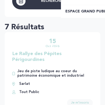
RECHERCHER
ESPACE GRAND PUB
7 Résultats
15
Oct 2026
Le Rallye des Pépites
Périgourdines
Jeu de piste ludique au coeur du
patrimoine économique et industriel
Sarlat
Tout Public
Je m'inscris